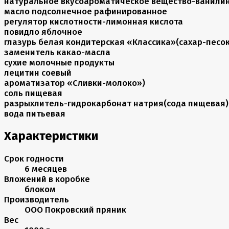
натуральное вкусоароматическое вещество-ванили
масло подсолнечное рафинированное
регулятор кислотности-лимонная кислота
повидло яблочное
глазурь белая кондитерская «Классика»(сахар-песо
заменитель какао-масла
сухие молочные продукты
лецитин соевый
ароматизатор «Сливки-молоко»)
соль пищевая
разрыхлитель-гидрокарбонат натрия(сода пищевая)
вода питьевая
Характеристики
Срок годности
6 месяцев
Вложений в коробке
блоком
Производитель
ООО Покровский пряник
Вес