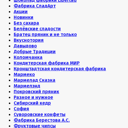
Шоколад фабрики Libertad
Фабрика СладАрт
Акции
Новинки
Без сахара
Белёвские сладости
Братец пряник и не только
Вкуснотория
Давыдово
Добрые Традиции
Коломчанка
Кондитерская фабрика МИР
Кронштадтская кондитерская фабрика
Мармеко
Мармелад Сказка
Мармелэнд
Покровский пряник
Разное и нужное
Сибирский кедр
София
Суворовские конфеты
Фабрика Берестова А.С.
Фруктовые чипсы