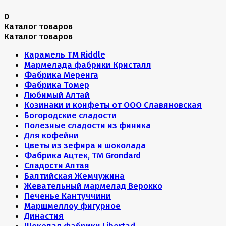
0
Каталог товаров
Каталог товаров
Карамель ТМ Riddle
Мармелада фабрики Кристалл
Фабрика Меренга
Фабрика Томер
Любимый Алтай
Козинаки и конфеты от ООО Славяновская
Богородские сладости
Полезные сладости из финика
Для кофейни
Цветы из зефира и шоколада
Фабрика Ацтек, ТМ Grondard
Сладости Алтая
Балтийская Жемчужина
Жевательный мармелад Верокко
Печенье Кантуччини
Маршмеллоу фигурное
Династия