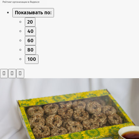
Показывать по:
20
40
60
80
100