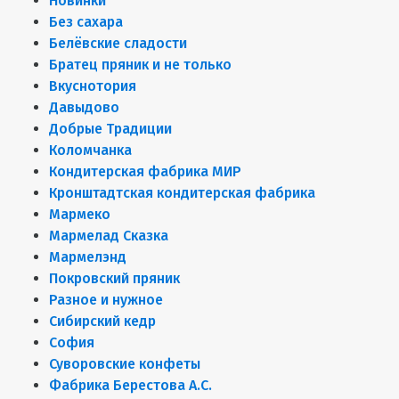
Новинки
Без сахара
Белёвские сладости
Братец пряник и не только
Вкуснотория
Давыдово
Добрые Традиции
Коломчанка
Кондитерская фабрика МИР
Кронштадтская кондитерская фабрика
Мармеко
Мармелад Сказка
Мармелэнд
Покровский пряник
Разное и нужное
Сибирский кедр
София
Суворовские конфеты
Фабрика Берестова А.С.