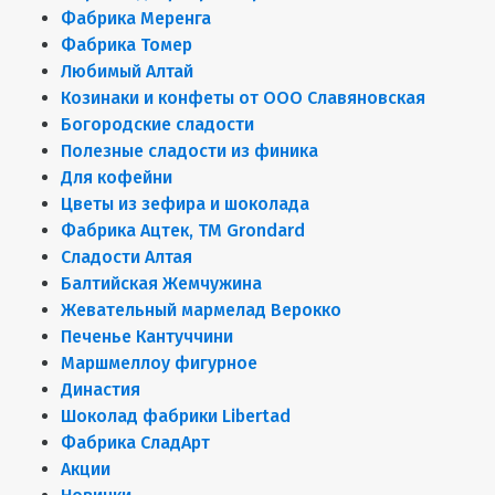
Фабрика Меренга
Фабрика Томер
Любимый Алтай
Козинаки и конфеты от ООО Славяновская
Богородские сладости
Полезные сладости из финика
Для кофейни
Цветы из зефира и шоколада
Фабрика Ацтек, ТМ Grondard
Сладости Алтая
Балтийская Жемчужина
Жевательный мармелад Верокко
Печенье Кантуччини
Маршмеллоу фигурное
Династия
Шоколад фабрики Libertad
Фабрика СладАрт
Акции