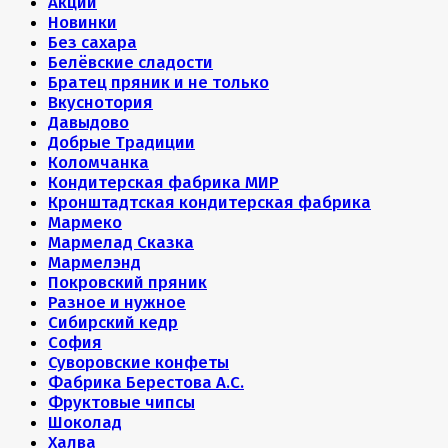
Акции
Новинки
Без сахара
Белёвские сладости
Братец пряник и не только
Вкуснотория
Давыдово
Добрые Традиции
Коломчанка
Кондитерская фабрика МИР
Кронштадтская кондитерская фабрика
Мармеко
Мармелад Сказка
Мармелэнд
Покровский пряник
Разное и нужное
Сибирский кедр
София
Суворовские конфеты
Фабрика Берестова А.С.
Фруктовые чипсы
Шоколад
Халва