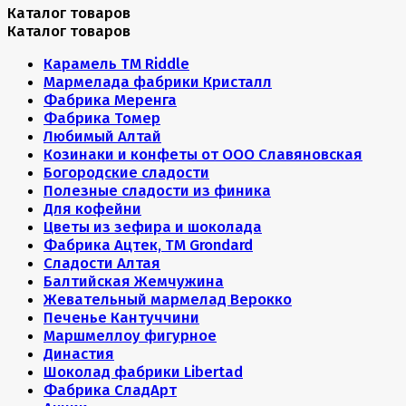
Каталог товаров
Каталог товаров
Карамель ТМ Riddle
Мармелада фабрики Кристалл
Фабрика Меренга
Фабрика Томер
Любимый Алтай
Козинаки и конфеты от ООО Славяновская
Богородские сладости
Полезные сладости из финика
Для кофейни
Цветы из зефира и шоколада
Фабрика Ацтек, ТМ Grondard
Сладости Алтая
Балтийская Жемчужина
Жевательный мармелад Верокко
Печенье Кантуччини
Маршмеллоу фигурное
Династия
Шоколад фабрики Libertad
Фабрика СладАрт