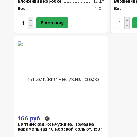
Вложений в коробке
12 шт
Вложений 
Вес
150 г
Вес
В корзину
166 руб.
Балтийская жемчужина. Помадка
карамельная "С морской солью", 150г