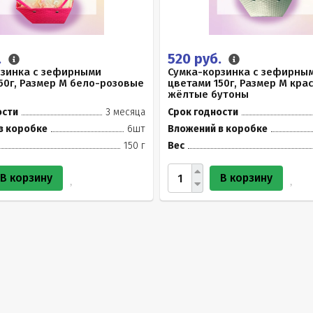
.
520 руб.
рзинка с зефирными
Сумка-корзинка с зефирны
50г, Размер М бело-розовые
цветами 150г, Размер М кра
жёлтые бутоны
ости
3 месяца
Срок годности
в коробке
6шт
Вложений в коробке
150 г
Вес
В корзину
В корзину