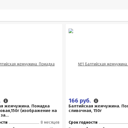
.
166 руб.
ая жемчужина. Помадка
Балтийская жемчужина. По
вая,150г (изображение на
сливочная, 150г
за...
ости
8 месяцев
Срок годности