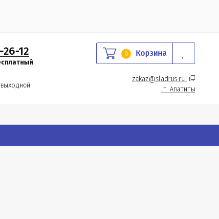
-26-12
Корзина
0
есплатный
zakaz@sladrus.ru 
 выходной
г.
 Апатиты