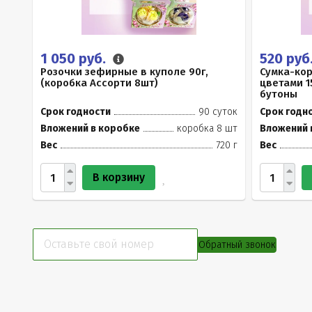
1 050 руб.
520 руб
Розочки зефирные в куполе 90г,
Сумка-ко
(коробка Ассорти 8шт)
цветами 1
бутоны
Срок годности
90 суток
Срок годн
Вложений в коробке
коробка 8 шт
Вложений 
Вес
720 г
Вес
В корзину
Обратный звонок