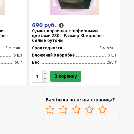
690 руб.
ми
Сумка-корзинка с зефирными
сно-
цветами 280г, Размер XL красно-
белые бутоны
3 месяца
Срок годности
3 месяца
6 шт
Вложений в коробке
6 шт
150 г
Вес
280 г
В корзину
Вам была полезна страница?