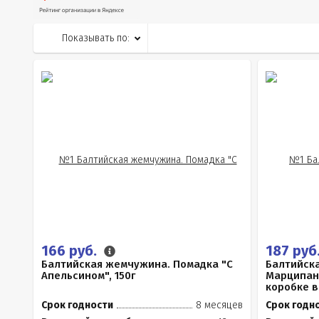
Показывать по:
166 руб.
187 руб
Балтийская жемчужина. Помадка "С
Балтийск
Апельсином", 150г
Марципано
коробке в 
Срок годности
8 месяцев
Срок годн