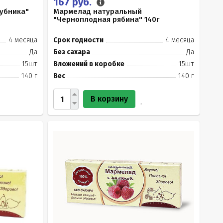
167 руб.
убника"
Мармелад натуральный
"Черноплодная рябина" 140г
4 месяца
Срок годности
4 месяца
Да
Без сахара
Да
15шт
Вложений в коробке
15шт
140 г
Вес
140 г
В корзину