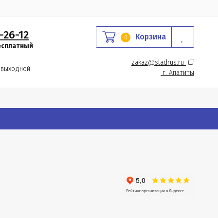
-26-12
Корзина
0
есплатный
zakaz@sladrus.ru 
 выходной
г.
 Апатиты