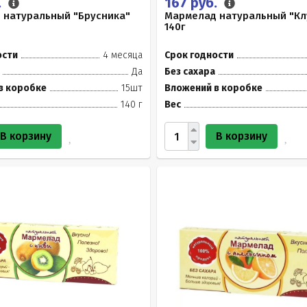
.
167 руб.
 натуральный "Брусника"
Мармелад натуральный "Кл
140г
ости
4 месяца
Срок годности
Да
Без сахара
в коробке
15шт
Вложений в коробке
140 г
Вес
В корзину
В корзину