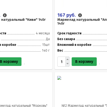
.
167 руб.
натуральный "Киви" 140г
Мармелад натуральный "Ап
140г
ости
4 месяца
Срок годности
Да
Без сахара
в коробке
15шт
Вложений в коробке
140 г
Вес
В корзину
В корзину