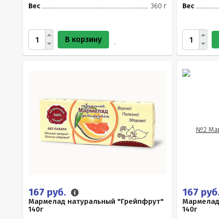
Вес
360 г
Вес
В корзину
167 руб.
167 руб
Мармелад натуральный "Грейпфрут"
Мармелад
140г
140г