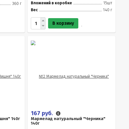
Вложений в коробке
15шт
360 г
Вес
140 г
В корзину
167 руб.
шня" 140г
Мармелад натуральный "Черника"
140г