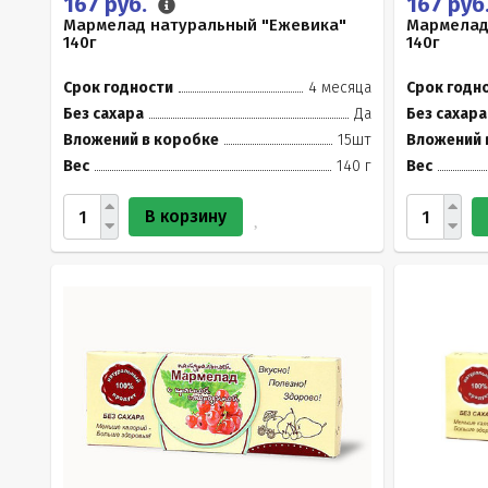
167 руб.
167 руб
Мармелад натуральный "Ежевика"
Мармелад
140г
140г
Срок годности
4 месяца
Срок годн
Без сахара
Да
Без сахара
Вложений в коробке
15шт
Вложений 
Вес
140 г
Вес
В корзину