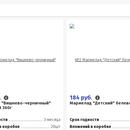
.
184 руб.
 "Вишнево-черничный"
Мармелад "Детский" белевс
 360г
ости
3 месяца
Срок годности
в коробке
20шт
Вложений в коробке