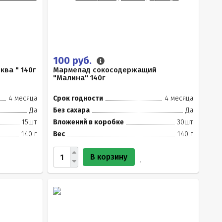
100 руб.
ва " 140г
Мармелад сокосодержащий
"Малина" 140г
4 месяца
Срок годности
4 месяца
Да
Без сахара
Да
15шт
Вложений в коробке
30шт
140 г
Вес
140 г
В корзину