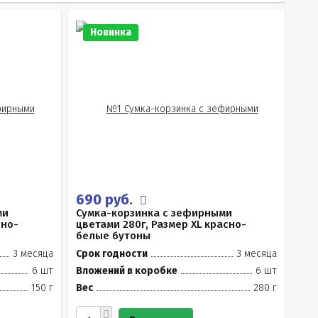
Новинка
690 руб.
ми
Сумка-корзинка с зефирными
сно-
цветами 280г, Размер XL красно-
белые бутоны
3 месяца
Срок годности
3 месяца
6 шт
Вложений в коробке
6 шт
150 г
Вес
280 г