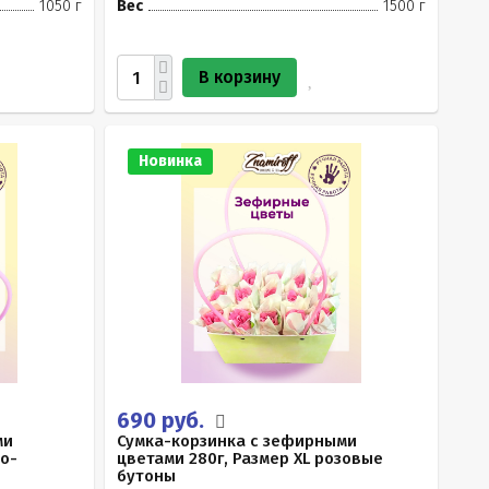
1050 г
Вес
1500 г
В корзину
Новинка
690 руб.
ми
Сумка-корзинка с зефирными
ло-
цветами 280г, Размер XL розовые
бутоны