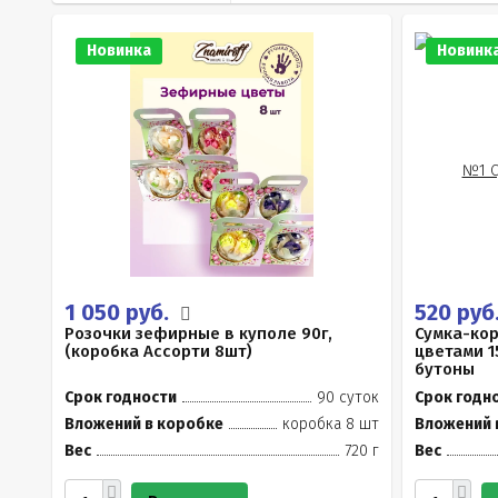
Новинка
Новинк
1 050 руб.
520 руб
Розочки зефирные в куполе 90г,
Сумка-ко
(коробка Ассорти 8шт)
цветами 1
бутоны
Срок годности
90 суток
Срок годн
Вложений в коробке
коробка 8 шт
Вложений 
Вес
720 г
Вес