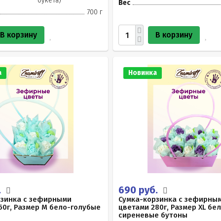
букета)
Вес
700 г
В корзину
В корзину
а
Новинка
.
690 руб.
рзинка с зефирными
Сумка-корзинка с зефирны
50г, Размер М бело-голубые
цветами 280г, Размер XL бе
сиреневые бутоны