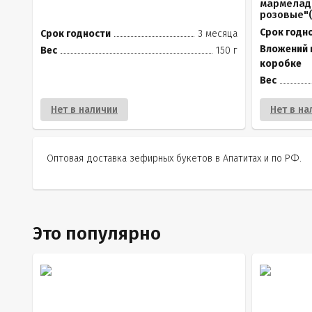
мармелад
розовые"(к
Срок годн
Срок годности
3 месяца
Вложений 
Вес
150 г
коробке
Вес
Нет в наличии
Нет в на
Оптовая доставка зефирных букетов в Апатитах и по РФ.
Это популярно