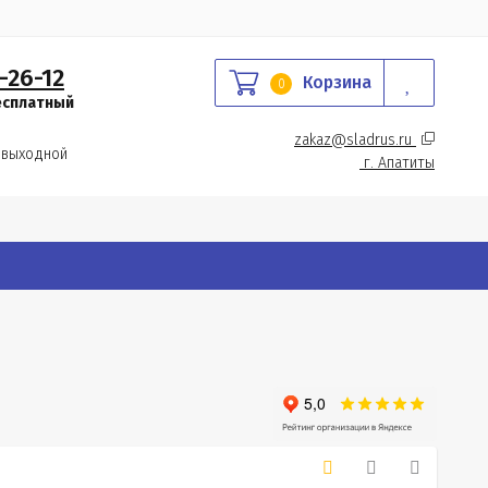
-26-12
Корзина
0
есплатный
zakaz@sladrus.ru 
 выходной
г.
 Апатиты