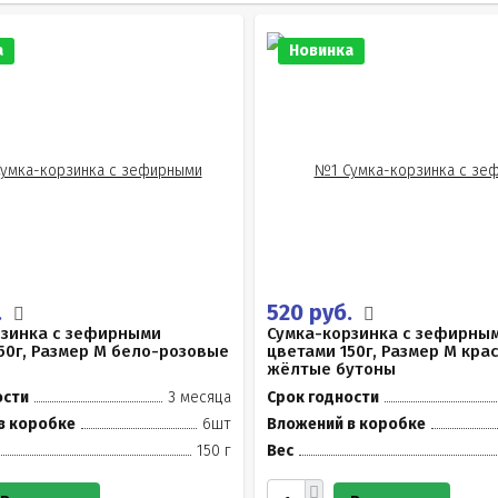
а
Новинка
.
520 руб.
рзинка с зефирными
Сумка-корзинка с зефирны
50г, Размер М бело-розовые
цветами 150г, Размер М кра
жёлтые бутоны
ости
3 месяца
Срок годности
в коробке
6шт
Вложений в коробке
150 г
Вес