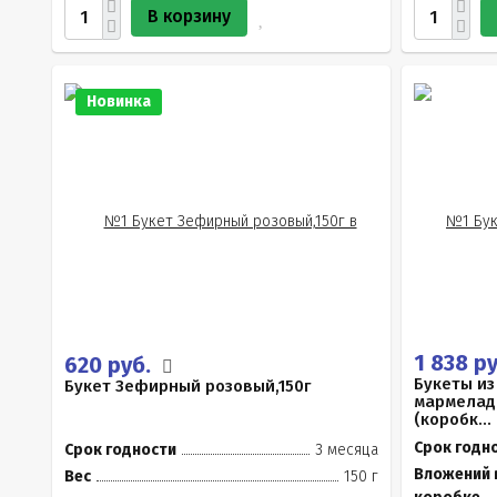
В корзину
Новинка
1 838 р
620 руб.
Букеты из
Букет Зефирный розовый,150г
мармелад
(коробк...
Срок годн
Срок годности
3 месяца
Вложений 
Вес
150 г