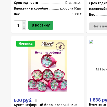
Срок годности
12 месяцев
Срок годн
Вложений в коробке
коробка 10шт
Вложений 
Вес
1500 г
Вес
В корзину
Нет в на
Новинка
1 838 р
620 руб.
Букеты из
Букет Зефирный бело-розовый,150г