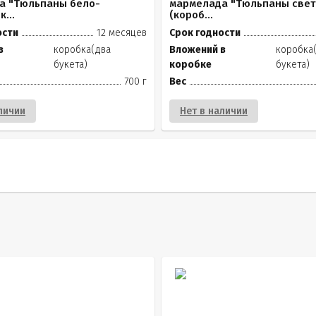
а "Тюльпаны бело-
мармелада "Тюльпаны све
...
(короб...
ости
12 месяцев
Срок годности
в
коробка(два
Вложений в
коробка
букета)
коробке
букета)
700 г
Вес
личии
Нет в наличии