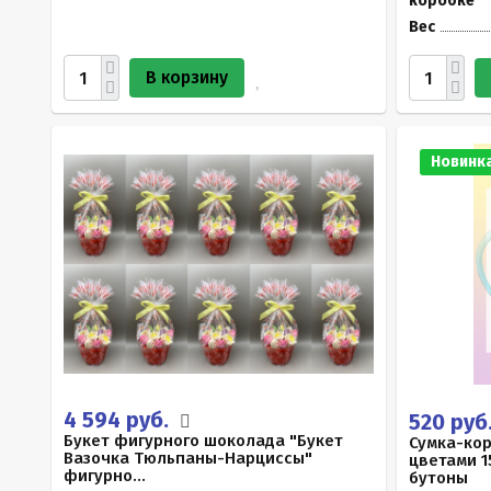
коробке
Вес
В корзину
Новинк
4 594 руб.
520 руб
Букет фигурного шоколада "Букет
Сумка-ко
Вазочка Тюльпаны-Нарциссы"
цветами 1
фигурно...
бутоны