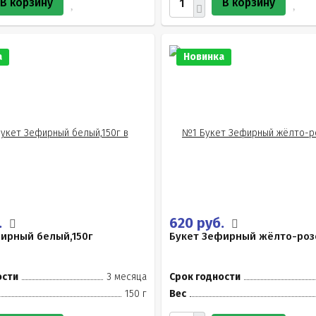
В корзину
В корзину
а
Новинка
.
620 руб.
ирный белый,150г
Букет Зефирный жёлто-роз
ости
3 месяца
Срок годности
150 г
Вес