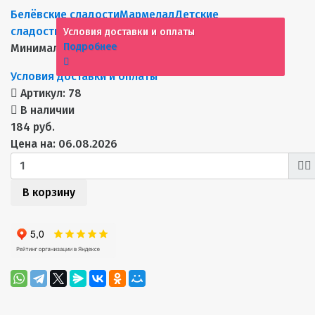
Белёвские сладости
Мармелад
Детские
сладости
Белевский мармелад
Мармелад
Условия доставки и оплаты
Подробнее
Минимальная сумма заказа 10000 р.
Условия доставки и оплаты
Артикул:
78
В наличии
184 руб.
Цена на: 06.08.2026
В корзину