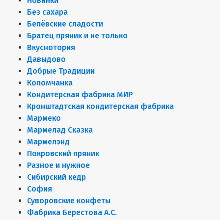
Новинки
Без сахара
Белёвские сладости
Братец пряник и не только
Вкуснотория
Давыдово
Добрые Традиции
Коломчанка
Кондитерская фабрика МИР
Кронштадтская кондитерская фабрика
Мармеко
Мармелад Сказка
Мармелэнд
Покровский пряник
Разное и нужное
Сибирский кедр
София
Суворовские конфеты
Фабрика Берестова А.С.