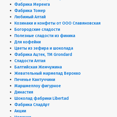
Фабрика Меренга
Фабрика Томер
Любимый Алтай
Козинаки и конфеты от ООО Славяновская
Богородские сладости
Полезные сладости из финика
Для кофейни
Цветы из зефира и шоколада
Фабрика Ацтек, ТМ Grondard
Сладости Алтая
Балтийская Жемчужина
Жевательный мармелад Верокко
Печенье Кантуччини
Маршмеллоу фигурное
Династия
Шоколад фабрики Libertad
Фабрика СладАрт
Акции