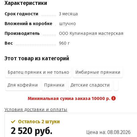
Характеристики
гвоздика
регулятор кислотности
Срок годности
3 месяца
соль
Вложений в коробке
штучно
пудра сахарная
вода
Производитель
ООО Кулинарная мастерская
белок яичный сухой
Вес
960 г
красители пищевые
Этот товар из категорий
Братец пряник и не только
Имбирные пряники
Для кофейни
Пряники
Детские сладости
Минимальная сумма заказа 10000 р.
Условия доставки и оплаты
Осталось 2 штуки
2 520 руб.
Цена на: 08.08.2026