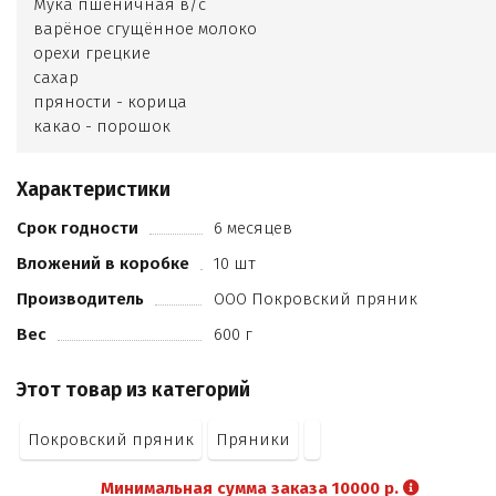
Мука пшеничная в/с
варёное сгущённое молоко
орехи грецкие
сахар
пряности - корица
какао - порошок
натуральное вкусоароматическое вещество - ванилин
регулятор кислотности - лимонная кислота
Характеристики
масло подсолнечное рафинированное
соль пищевая
Срок годности
6 месяцев
разрыхлитель - гидрокарбонат натрия (сода пищевая)
Вложений в коробке
10 шт
глазурь кондитерская Классика белая (сахар-песок
заменитель какао-масла
Производитель
ООО Покровский пряник
сухие молочные продукты
Вес
600 г
эмульгатор соевый лецитин
ароматизатор Ванилин - порошок)
Этот товар из категорий
глазурь кондитерская Классика (сахар-песок
заменитель какао-масла
Покровский пряник
Пряники
какао - порошок
эмульгатор соевый лецитин
Минимальная сумма заказа 10000 р.
ароматизатор Сливки - молоко)