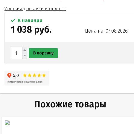
сахарная пудра
Условия доставки и оплаты
белок яичный сухой обессахаренный
пищевые красители
В наличии
вода питьевая.
1 038 руб.
Цена на: 07.08.2026
В корзину
Похожие товары