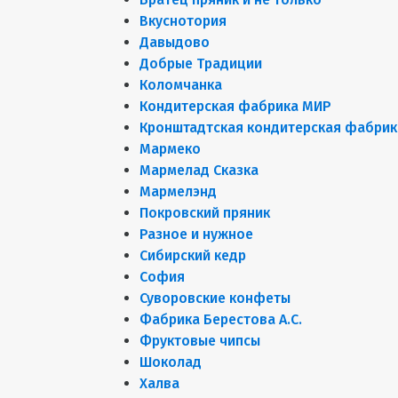
Вкуснотория
Давыдово
Добрые Традиции
Коломчанка
Кондитерская фабрика МИР
Кронштадтская кондитерская фабрик
Мармеко
Мармелад Сказка
Мармелэнд
Покровский пряник
Разное и нужное
Сибирский кедр
София
Суворовские конфеты
Фабрика Берестова А.С.
Фруктовые чипсы
Шоколад
Халва