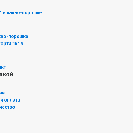
као-порошке
1кг
пкой
ии
 и оплата
чество