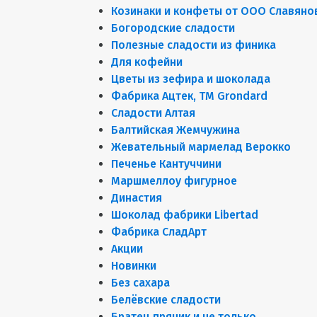
Козинаки и конфеты от ООО Славяно
Богородские сладости
Полезные сладости из финика
Для кофейни
Цветы из зефира и шоколада
Фабрика Ацтек, ТМ Grondard
Сладости Алтая
Балтийская Жемчужина
Жевательный мармелад Верокко
Печенье Кантуччини
Маршмеллоу фигурное
Династия
Шоколад фабрики Libertad
Фабрика СладАрт
Акции
Новинки
Без сахара
Белёвские сладости
Братец пряник и не только