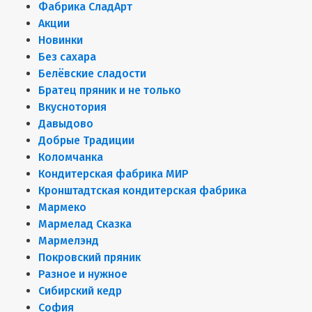
Фабрика СладАрт
Акции
Новинки
Без сахара
Белёвские сладости
Братец пряник и не только
Вкуснотория
Давыдово
Добрые Традиции
Коломчанка
Кондитерская фабрика МИР
Кронштадтская кондитерская фабрика
Мармеко
Мармелад Сказка
Мармелэнд
Покровский пряник
Разное и нужное
Сибирский кедр
София