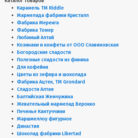
Каталог товаров
Карамель ТМ Riddle
Мармелада фабрики Кристалл
Фабрика Меренга
Фабрика Томер
Любимый Алтай
Козинаки и конфеты от ООО Славяновская
Богородские сладости
Полезные сладости из финика
Для кофейни
Цветы из зефира и шоколада
Фабрика Ацтек, ТМ Grondard
Сладости Алтая
Балтийская Жемчужина
Жевательный мармелад Верокко
Печенье Кантуччини
Маршмеллоу фигурное
Династия
Шоколад фабрики Libertad