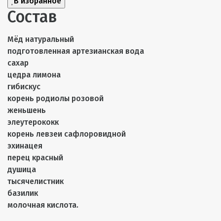
В избранное
Состав
Мёд натуральный
подготовленная артезианская вода
сахар
цедра лимона
гибискус
корень родиолы розовой
женьшень
элеутерококк
корень левзеи сафлоровидной
эхинацея
перец красный
душица
тысячелистник
базилик
молочная кислота.