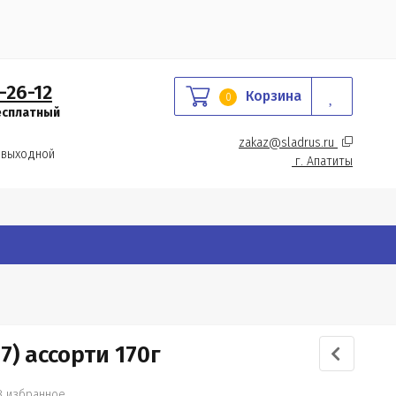
-26-12
Корзина
0
есплатный
zakaz@sladrus.ru 
 выходной
г.
 Апатиты
) ассорти 170г
В избранное