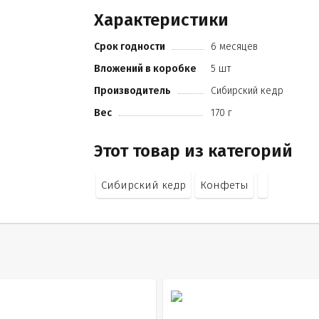
патока
Характеристики
ядро миндаля
молоко сухое обезжиренное
Срок годности
6 месяцев
клюква вяленая
пастила облепиховая (пюре яблочное
Вложений в коробке
5 шт
ягоды облепихи)
Производитель
Сибирский кедр
малина сублимационной сушки
лецитин (эмульгатор)
Вес
170 г
ванилин (ароматизатор).
Этот товар из категорий
Сибирский кедр
Конфеты