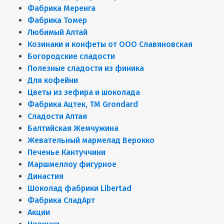
Фабрика Меренга
Фабрика Томер
Любимый Алтай
Козинаки и конфеты от ООО Славяновская
Богородские сладости
Полезные сладости из финика
Для кофейни
Цветы из зефира и шоколада
Фабрика Ацтек, ТМ Grondard
Сладости Алтая
Балтийская Жемчужина
Жевательный мармелад Верокко
Печенье Кантуччини
Маршмеллоу фигурное
Династия
Шоколад фабрики Libertad
Фабрика СладАрт
Акции