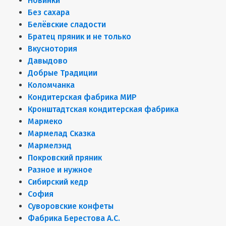
Новинки
Без сахара
Белёвские сладости
Братец пряник и не только
Вкуснотория
Давыдово
Добрые Традиции
Коломчанка
Кондитерская фабрика МИР
Кронштадтская кондитерская фабрика
Мармеко
Мармелад Сказка
Мармелэнд
Покровский пряник
Разное и нужное
Сибирский кедр
София
Суворовские конфеты
Фабрика Берестова А.С.