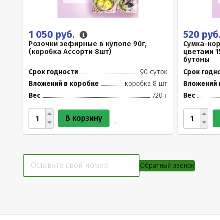
1 050 руб.
520 руб
Розочки зефирные в куполе 90г,
Сумка-ко
(коробка Ассорти 8шт)
цветами 1
бутоны
Срок годности
90 суток
Срок годн
Вложений в коробке
коробка 8 шт
Вложений 
Вес
720 г
Вес
В корзину
Обратный звонок