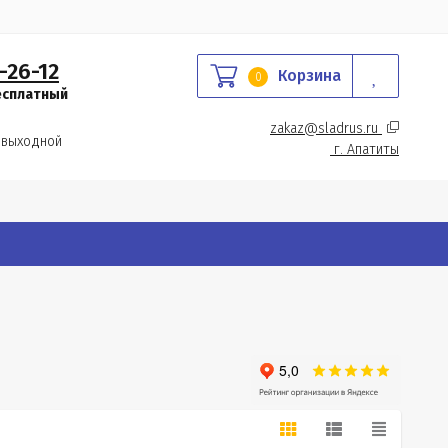
-26-12
Корзина
0
есплатный
zakaz@sladrus.ru 
 выходной
г.
 Апатиты