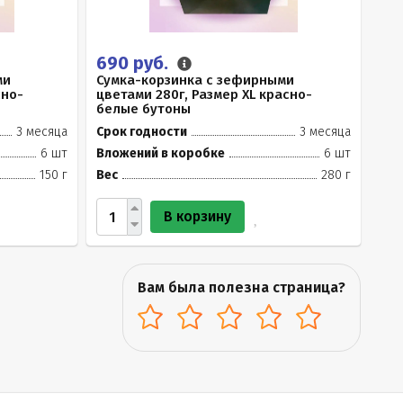
690 руб.
ми
Сумка-корзинка с зефирными
сно-
цветами 280г, Размер XL красно-
белые бутоны
3 месяца
Срок годности
3 месяца
6 шт
Вложений в коробке
6 шт
150 г
Вес
280 г
В корзину
Вам была полезна страница?