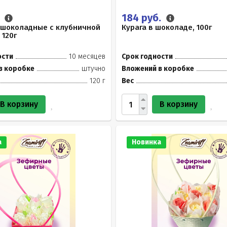
.
184 руб.
 шоколадные с клубничной
Курага в шоколаде, 100г
 120г
ости
10 месяцев
Срок годности
в коробке
штучно
Вложений в коробке
120 г
Вес
В корзину
В корзину
а
Новинка