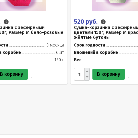
.
520 руб.
рзинка с зефирными
Сумка-корзинка с зефирны
50г, Размер М бело-розовые
цветами 150г, Размер М кра
жёлтые бутоны
ости
3 месяца
Срок годности
в коробке
6шт
Вложений в коробке
150 г
Вес
В корзину
В корзину